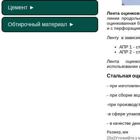
Цемент
►
Лента оцинков
линии продоль
оцинкованная б
Обтирочный материал
►
и с перфораци
Ленту в зависи
АПР 1 - с
АПР 2 - с
Лента оцинков
использовании 
Стальная оц
- при изготовл
- при сборке в
-при производст
-в сфере упаков
- в качестве дек
Размер, мм
25х2
Уточняйте у 