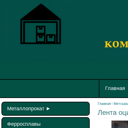
Главная
Главная
\
Метсырье
Металлопрокат
►
Лента оц
Ферросплавы